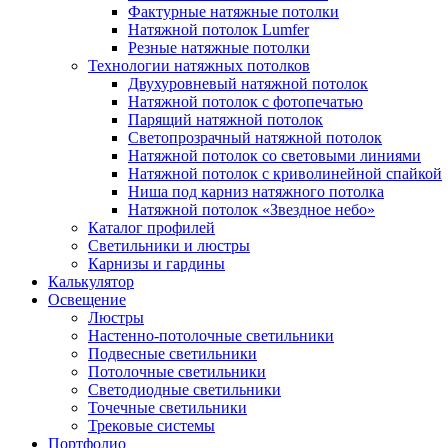
Фактурные натяжные потолки
Натяжной потолок Lumfer
Резные натяжные потолки
Технологии натяжных потолков
Двухуровневый натяжной потолок
Натяжной потолок с фотопечатью
Парящий натяжной потолок
Светопрозрачный натяжной потолок
Натяжной потолок со световыми линиями
Натяжной потолок с криволинейной спайкой
Ниша под карниз натяжного потолка
Натяжной потолок «Звездное небо»
Каталог профилей
Светильники и люстры
Карнизы и гардины
Калькулятор
Освещение
Люстры
Настенно-потолочные светильники
Подвесные светильники
Потолочные светильники
Светодиодные светильники
Точечные светильники
Трековые системы
Портфолио