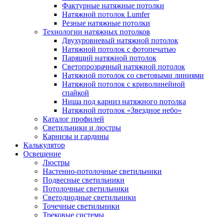
Фактурные натяжные потолки
Натяжной потолок Lumfer
Резные натяжные потолки
Технологии натяжных потолков
Двухуровневый натяжной потолок
Натяжной потолок с фотопечатью
Парящий натяжной потолок
Светопрозрачный натяжной потолок
Натяжной потолок со световыми линиями
Натяжной потолок с криволинейной
спайкой
Ниша под карниз натяжного потолка
Натяжной потолок «Звездное небо»
Каталог профилей
Светильники и люстры
Карнизы и гардины
Калькулятор
Освещение
Люстры
Настенно-потолочные светильники
Подвесные светильники
Потолочные светильники
Светодиодные светильники
Точечные светильники
Трековые системы