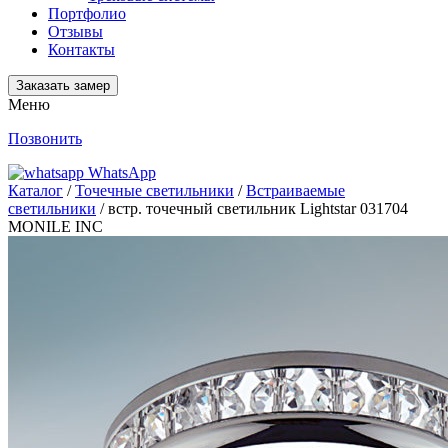
Портфолио
Отзывы
Контакты
Заказать замер
Меню
Позвонить
WhatsApp
Каталог
/
Точечные светильники
/
Встраиваемые
светильники
/ встр. точечный светильник Lightstar 031704
MONILE INC