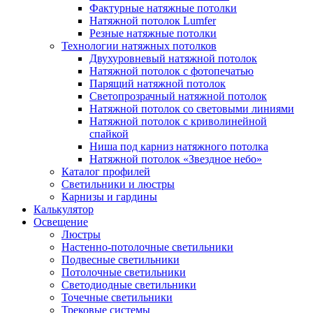
Фактурные натяжные потолки
Натяжной потолок Lumfer
Резные натяжные потолки
Технологии натяжных потолков
Двухуровневый натяжной потолок
Натяжной потолок с фотопечатью
Парящий натяжной потолок
Светопрозрачный натяжной потолок
Натяжной потолок со световыми линиями
Натяжной потолок с криволинейной
спайкой
Ниша под карниз натяжного потолка
Натяжной потолок «Звездное небо»
Каталог профилей
Светильники и люстры
Карнизы и гардины
Калькулятор
Освещение
Люстры
Настенно-потолочные светильники
Подвесные светильники
Потолочные светильники
Светодиодные светильники
Точечные светильники
Трековые системы