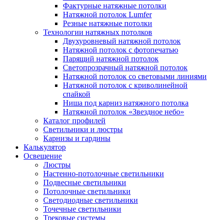
Фактурные натяжные потолки
Натяжной потолок Lumfer
Резные натяжные потолки
Технологии натяжных потолков
Двухуровневый натяжной потолок
Натяжной потолок с фотопечатью
Парящий натяжной потолок
Светопрозрачный натяжной потолок
Натяжной потолок со световыми линиями
Натяжной потолок с криволинейной
спайкой
Ниша под карниз натяжного потолка
Натяжной потолок «Звездное небо»
Каталог профилей
Светильники и люстры
Карнизы и гардины
Калькулятор
Освещение
Люстры
Настенно-потолочные светильники
Подвесные светильники
Потолочные светильники
Светодиодные светильники
Точечные светильники
Трековые системы