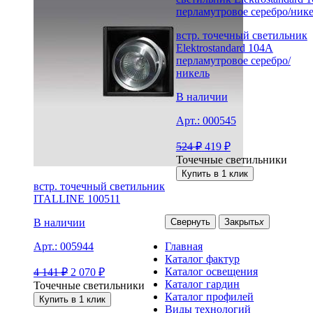
встр. точечный светильник
Elektrostandard 104A
перламутровое серебро/
никель
В наличии
Арт.:
000545
524
₽
419
₽
Точечные светильники
Купить в 1 клик
встр. точечный светильник
ITALLINE 100511
Свернуть
Закрыть
x
В наличии
Главная
Арт.:
005944
Каталог фактур
Каталог освещения
4 141
₽
2 070
₽
Каталог гардин
Точечные светильники
Каталог профилей
Купить в 1 клик
Виды технологий