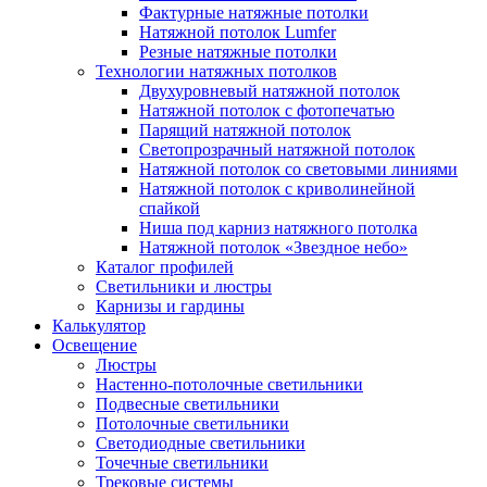
Фактурные натяжные потолки
Натяжной потолок Lumfer
Резные натяжные потолки
Технологии натяжных потолков
Двухуровневый натяжной потолок
Натяжной потолок с фотопечатью
Парящий натяжной потолок
Светопрозрачный натяжной потолок
Натяжной потолок со световыми линиями
Натяжной потолок с криволинейной
спайкой
Ниша под карниз натяжного потолка
Натяжной потолок «Звездное небо»
Каталог профилей
Светильники и люстры
Карнизы и гардины
Калькулятор
Освещение
Люстры
Настенно-потолочные светильники
Подвесные светильники
Потолочные светильники
Светодиодные светильники
Точечные светильники
Трековые системы