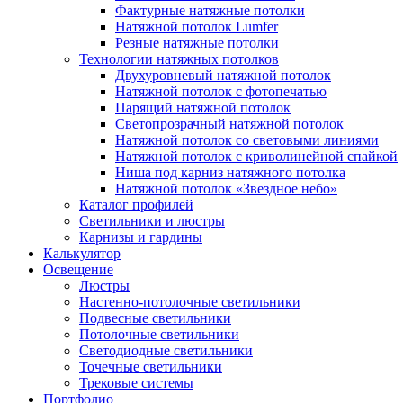
Фактурные натяжные потолки
Натяжной потолок Lumfer
Резные натяжные потолки
Технологии натяжных потолков
Двухуровневый натяжной потолок
Натяжной потолок с фотопечатью
Парящий натяжной потолок
Светопрозрачный натяжной потолок
Натяжной потолок со световыми линиями
Натяжной потолок с криволинейной спайкой
Ниша под карниз натяжного потолка
Натяжной потолок «Звездное небо»
Каталог профилей
Светильники и люстры
Карнизы и гардины
Калькулятор
Освещение
Люстры
Настенно-потолочные светильники
Подвесные светильники
Потолочные светильники
Светодиодные светильники
Точечные светильники
Трековые системы
Портфолио