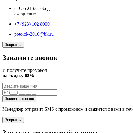
с 9 до 21 без обеда
ежедневно
+7 (923) 102 8000
potolok-2016@bk.ru
Закрыть
x
Закажите звонок
И получите промокод
на скидку 68%
Заказать звонок
Менеджер отправит SMS с промокодом и свяжется с вами в те
Закрыть
x
Заказать потолочный карниз