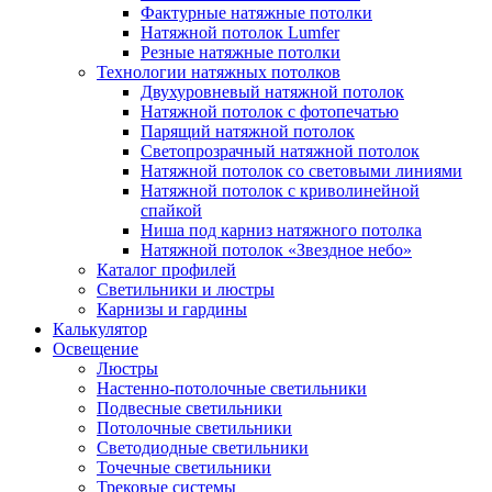
Фактурные натяжные потолки
Натяжной потолок Lumfer
Резные натяжные потолки
Технологии натяжных потолков
Двухуровневый натяжной потолок
Натяжной потолок с фотопечатью
Парящий натяжной потолок
Светопрозрачный натяжной потолок
Натяжной потолок со световыми линиями
Натяжной потолок с криволинейной
спайкой
Ниша под карниз натяжного потолка
Натяжной потолок «Звездное небо»
Каталог профилей
Светильники и люстры
Карнизы и гардины
Калькулятор
Освещение
Люстры
Настенно-потолочные светильники
Подвесные светильники
Потолочные светильники
Светодиодные светильники
Точечные светильники
Трековые системы