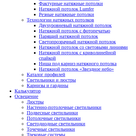
Фактурные натяжные потолки
Натяжной потолок Lumfer
Резные натяжные потолки
Технологии натяжных потолков
Двухуровневый натяжной потолок
Натяжной потолок с фотопечатью
Парящий натяжной потолок
Светопрозрачный натяжной потолок
Натяжной потолок со световыми линиями
Натяжной потолок с криволинейной
спайкой
Ниша под карниз натяжного потолка
Натяжной потолок «Звездное небо»
Каталог профилей
Светильники и люстры
Карнизы и гардины
Калькулятор
Освещение
Люстры
Настенно-потолочные светильники
Подвесные светильники
Потолочные светильники
Светодиодные светильники
Точечные светильники
Трековые системы