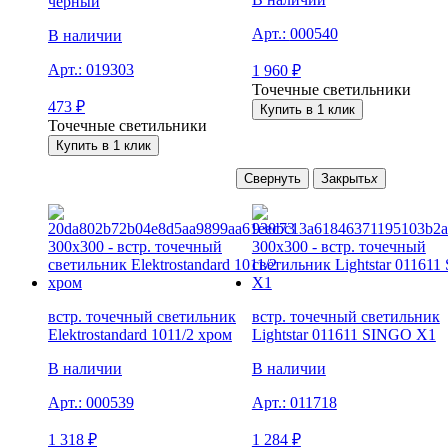
черный
Арт.:
000540
В наличии
Арт.:
019303
1 960
₽
Точечные светильники
473
₽
Купить в 1 клик
Точечные светильники
Купить в 1 клик
Свернуть
Закрыть
x
встр. точечный светильник
встр. точечный светильник
Elektrostandard 1011/2 хром
Lightstar 011611 SINGO X1
В наличии
В наличии
Арт.:
000539
Арт.:
011718
1 318
₽
1 284
₽