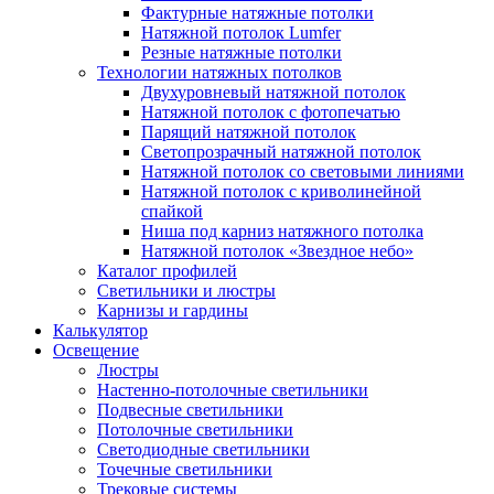
Фактурные натяжные потолки
Натяжной потолок Lumfer
Резные натяжные потолки
Технологии натяжных потолков
Двухуровневый натяжной потолок
Натяжной потолок с фотопечатью
Парящий натяжной потолок
Светопрозрачный натяжной потолок
Натяжной потолок со световыми линиями
Натяжной потолок с криволинейной
спайкой
Ниша под карниз натяжного потолка
Натяжной потолок «Звездное небо»
Каталог профилей
Светильники и люстры
Карнизы и гардины
Калькулятор
Освещение
Люстры
Настенно-потолочные светильники
Подвесные светильники
Потолочные светильники
Светодиодные светильники
Точечные светильники
Трековые системы