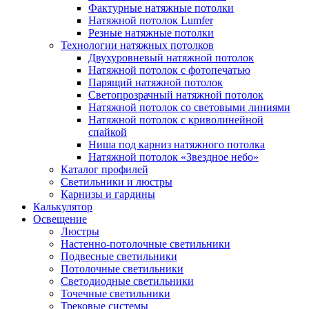
Фактурные натяжные потолки
Натяжной потолок Lumfer
Резные натяжные потолки
Технологии натяжных потолков
Двухуровневый натяжной потолок
Натяжной потолок с фотопечатью
Парящий натяжной потолок
Светопрозрачный натяжной потолок
Натяжной потолок со световыми линиями
Натяжной потолок с криволинейной
спайкой
Ниша под карниз натяжного потолка
Натяжной потолок «Звездное небо»
Каталог профилей
Светильники и люстры
Карнизы и гардины
Калькулятор
Освещение
Люстры
Настенно-потолочные светильники
Подвесные светильники
Потолочные светильники
Светодиодные светильники
Точечные светильники
Трековые системы