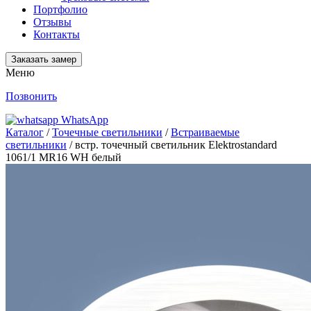
Портфолио
Отзывы
Контакты
Заказать замер
Меню
Позвонить
WhatsApp
Каталог
/
Точечные светильники
/
Встраиваемые
светильники
/ встр. точечный светильник Elektrostandard
1061/1 MR16 WH белый