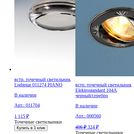
встр. точечный светильник
Lightstar 011274 PIANO
встр. точечный светильник
Elektrostandard 104A
В наличии
черный/серебро
Арт.:
011704
В наличии
Арт.:
000560
1 115
₽
Точечные светильники
406
₽
324
₽
Купить в 1 клик
Точечные светильники