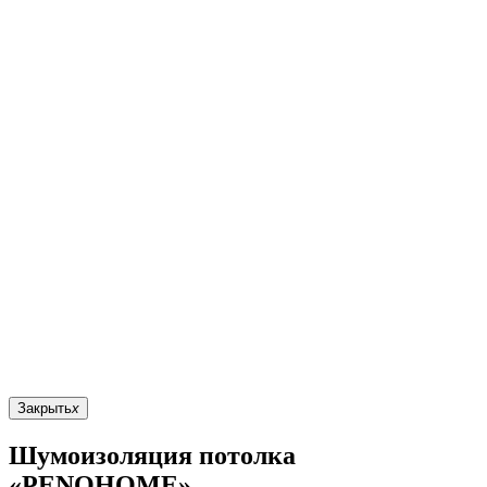
Закрыть
x
Шумоизоляция потолка
«PENOHOME»