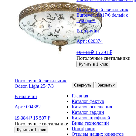
Потолочный светильник
Eurosvet 16017/6 белый с
серебром
В наличии
Арт.:
020374
19 114
₽
15 291
₽
Потолочные светильники
Купить в 1 клик
Потолочный светильник
Свернуть
Закрыть
x
Odeon Light 2547/3
Главная
В наличии
Каталог фактур
Каталог освещения
Арт.:
004382
Каталог гардин
Каталог профилей
19 384
₽
15 507
₽
Виды технологий
Потолочные светильники
Портфолио
Купить в 1 клик
Отзывы наших клиентов