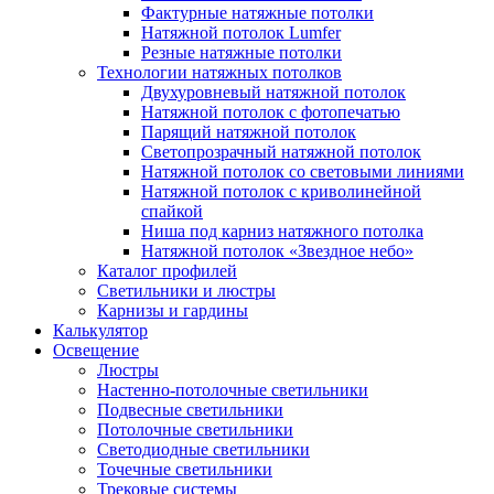
Фактурные натяжные потолки
Натяжной потолок Lumfer
Резные натяжные потолки
Технологии натяжных потолков
Двухуровневый натяжной потолок
Натяжной потолок с фотопечатью
Парящий натяжной потолок
Светопрозрачный натяжной потолок
Натяжной потолок со световыми линиями
Натяжной потолок с криволинейной
спайкой
Ниша под карниз натяжного потолка
Натяжной потолок «Звездное небо»
Каталог профилей
Светильники и люстры
Карнизы и гардины
Калькулятор
Освещение
Люстры
Настенно-потолочные светильники
Подвесные светильники
Потолочные светильники
Светодиодные светильники
Точечные светильники
Трековые системы