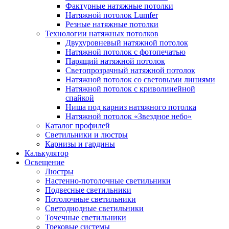
Фактурные натяжные потолки
Натяжной потолок Lumfer
Резные натяжные потолки
Технологии натяжных потолков
Двухуровневый натяжной потолок
Натяжной потолок с фотопечатью
Парящий натяжной потолок
Светопрозрачный натяжной потолок
Натяжной потолок со световыми линиями
Натяжной потолок с криволинейной
спайкой
Ниша под карниз натяжного потолка
Натяжной потолок «Звездное небо»
Каталог профилей
Светильники и люстры
Карнизы и гардины
Калькулятор
Освещение
Люстры
Настенно-потолочные светильники
Подвесные светильники
Потолочные светильники
Светодиодные светильники
Точечные светильники
Трековые системы