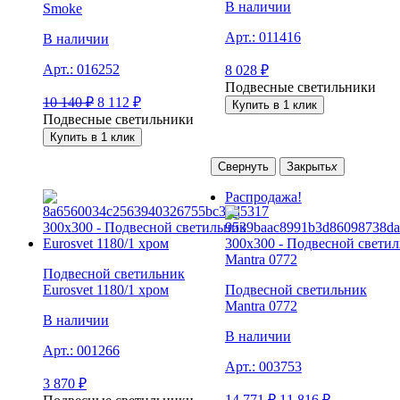
В наличии
Smoke
Арт.:
011416
В наличии
Арт.:
016252
8 028
₽
Подвесные светильники
10 140
₽
8 112
₽
Купить в 1 клик
Подвесные светильники
Купить в 1 клик
Свернуть
Закрыть
x
Распродажа!
Подвесной светильник
Eurosvet 1180/1 хром
Подвесной светильник
Mantra 0772
В наличии
В наличии
Арт.:
001266
Арт.:
003753
3 870
₽
14 771
₽
11 816
₽