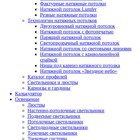
Фактурные натяжные потолки
Натяжной потолок Lumfer
Резные натяжные потолки
Технологии натяжных потолков
Двухуровневый натяжной потолок
Натяжной потолок с фотопечатью
Парящий натяжной потолок
Светопрозрачный натяжной потолок
Натяжной потолок со световыми линиями
Натяжной потолок с криволинейной
спайкой
Ниша под карниз натяжного потолка
Натяжной потолок «Звездное небо»
Каталог профилей
Светильники и люстры
Карнизы и гардины
Калькулятор
Освещение
Люстры
Настенно-потолочные светильники
Подвесные светильники
Потолочные светильники
Светодиодные светильники
Точечные светильники
Трековые системы