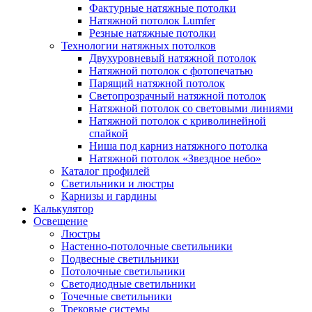
Фактурные натяжные потолки
Натяжной потолок Lumfer
Резные натяжные потолки
Технологии натяжных потолков
Двухуровневый натяжной потолок
Натяжной потолок с фотопечатью
Парящий натяжной потолок
Светопрозрачный натяжной потолок
Натяжной потолок со световыми линиями
Натяжной потолок с криволинейной
спайкой
Ниша под карниз натяжного потолка
Натяжной потолок «Звездное небо»
Каталог профилей
Светильники и люстры
Карнизы и гардины
Калькулятор
Освещение
Люстры
Настенно-потолочные светильники
Подвесные светильники
Потолочные светильники
Светодиодные светильники
Точечные светильники
Трековые системы