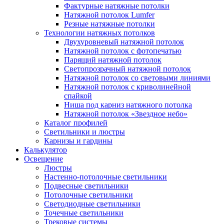
Фактурные натяжные потолки
Натяжной потолок Lumfer
Резные натяжные потолки
Технологии натяжных потолков
Двухуровневый натяжной потолок
Натяжной потолок с фотопечатью
Парящий натяжной потолок
Светопрозрачный натяжной потолок
Натяжной потолок со световыми линиями
Натяжной потолок с криволинейной
спайкой
Ниша под карниз натяжного потолка
Натяжной потолок «Звездное небо»
Каталог профилей
Светильники и люстры
Карнизы и гардины
Калькулятор
Освещение
Люстры
Настенно-потолочные светильники
Подвесные светильники
Потолочные светильники
Светодиодные светильники
Точечные светильники
Трековые системы