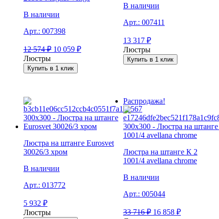
В наличии
В наличии
Арт.:
007411
Арт.:
007398
13 317
₽
12 574
₽
10 059
₽
Люстры
Люстры
Купить в 1 клик
Купить в 1 клик
Распродажа!
Люстра на штанге Eurosvet
30026/3 хром
Люстра на штанге К 2
1001/4 avellana chrome
В наличии
В наличии
Арт.:
013772
Арт.:
005044
5 932
₽
33 716
₽
16 858
₽
Люстры