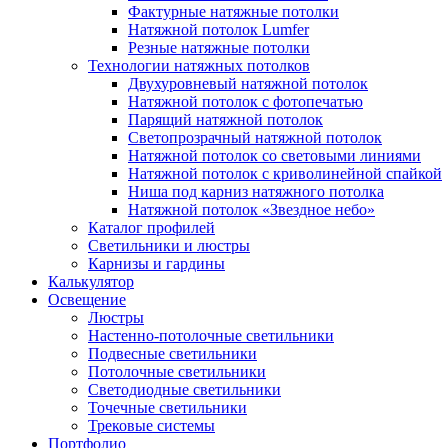
Фактурные натяжные потолки
Натяжной потолок Lumfer
Резные натяжные потолки
Технологии натяжных потолков
Двухуровневый натяжной потолок
Натяжной потолок с фотопечатью
Парящий натяжной потолок
Светопрозрачный натяжной потолок
Натяжной потолок со световыми линиями
Натяжной потолок с криволинейной спайкой
Ниша под карниз натяжного потолка
Натяжной потолок «Звездное небо»
Каталог профилей
Светильники и люстры
Карнизы и гардины
Калькулятор
Освещение
Люстры
Настенно-потолочные светильники
Подвесные светильники
Потолочные светильники
Светодиодные светильники
Точечные светильники
Трековые системы
Портфолио