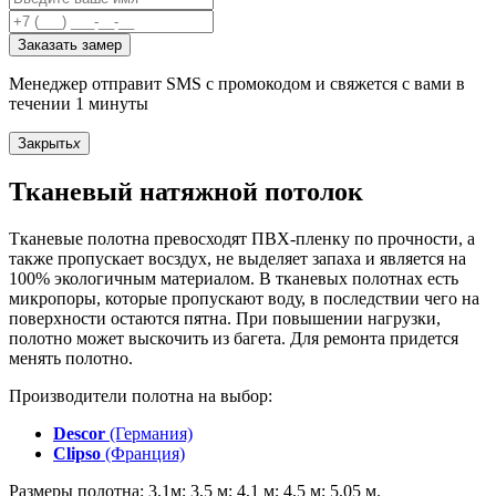
Заказать замер
Менеджер отправит SMS с промокодом и свяжется с вами в
течении 1 минуты
Закрыть
x
Тканевый натяжной потолок
Тканевые полотна превосходят ПВХ-пленку по прочности, а
также пропускает восздух, не выделяет запаха и является на
100% экологичным материалом. В тканевых полотнах есть
микропоры, которые пропускают воду, в последствии чего на
поверхности остаются пятна. При повышении нагрузки,
полотно может выскочить из багета. Для ремонта придется
менять полотно.
Производители полотна на выбор:
Descor
(Германия)
Clipso
(Франция)
Размеры полотна: 3,1м; 3,5 м; 4,1 м; 4,5 м; 5,05 м.