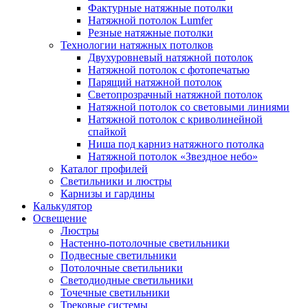
Фактурные натяжные потолки
Натяжной потолок Lumfer
Резные натяжные потолки
Технологии натяжных потолков
Двухуровневый натяжной потолок
Натяжной потолок с фотопечатью
Парящий натяжной потолок
Светопрозрачный натяжной потолок
Натяжной потолок со световыми линиями
Натяжной потолок с криволинейной
спайкой
Ниша под карниз натяжного потолка
Натяжной потолок «Звездное небо»
Каталог профилей
Светильники и люстры
Карнизы и гардины
Калькулятор
Освещение
Люстры
Настенно-потолочные светильники
Подвесные светильники
Потолочные светильники
Светодиодные светильники
Точечные светильники
Трековые системы