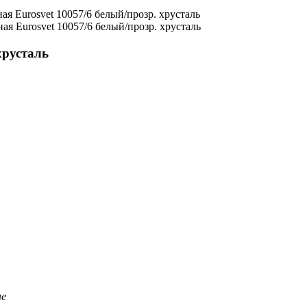
хрусталь
ые