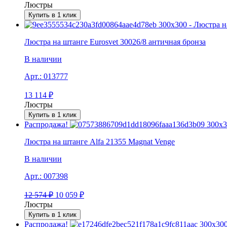
Люстры
Купить в 1 клик
Люстра на штанге Eurosvet 30026/8 античная бронза
В наличии
Арт.:
013777
13 114
₽
Люстры
Купить в 1 клик
Распродажа!
Люстра на штанге Alfa 21355 Magnat Venge
В наличии
Арт.:
007398
12 574
₽
10 059
₽
Люстры
Купить в 1 клик
Распродажа!