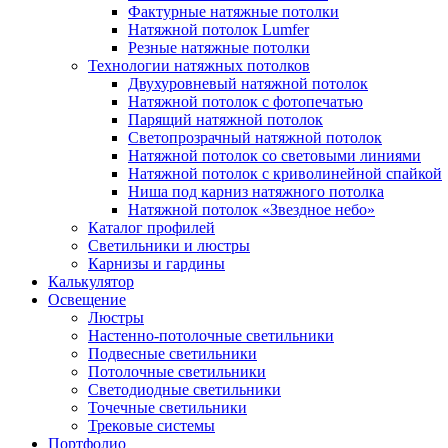
Фактурные натяжные потолки
Натяжной потолок Lumfer
Резные натяжные потолки
Технологии натяжных потолков
Двухуровневый натяжной потолок
Натяжной потолок с фотопечатью
Парящий натяжной потолок
Светопрозрачный натяжной потолок
Натяжной потолок со световыми линиями
Натяжной потолок с криволинейной спайкой
Ниша под карниз натяжного потолка
Натяжной потолок «Звездное небо»
Каталог профилей
Светильники и люстры
Карнизы и гардины
Калькулятор
Освещение
Люстры
Настенно-потолочные светильники
Подвесные светильники
Потолочные светильники
Светодиодные светильники
Точечные светильники
Трековые системы
Портфолио