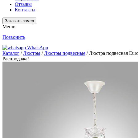
Отзывы
Контакты
Заказать замер
Меню
Позвонить
WhatsApp
Каталог
/
Люстры
/
Люстры подвесные
/ Люстра подвесная Euro
Распродажа!