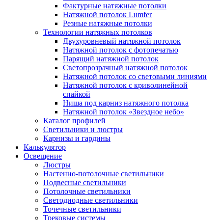
Фактурные натяжные потолки
Натяжной потолок Lumfer
Резные натяжные потолки
Технологии натяжных потолков
Двухуровневый натяжной потолок
Натяжной потолок с фотопечатью
Парящий натяжной потолок
Светопрозрачный натяжной потолок
Натяжной потолок со световыми линиями
Натяжной потолок с криволинейной
спайкой
Ниша под карниз натяжного потолка
Натяжной потолок «Звездное небо»
Каталог профилей
Светильники и люстры
Карнизы и гардины
Калькулятор
Освещение
Люстры
Настенно-потолочные светильники
Подвесные светильники
Потолочные светильники
Светодиодные светильники
Точечные светильники
Трековые системы