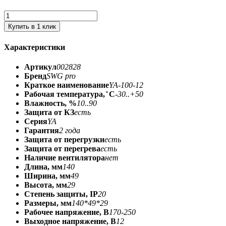
Купить в 1 клик
Характеристики
Артикул
002828
Бренд
SWG pro
Краткое наименование
YA-100-12
Рабочая температура, ̊ С
-30..+50
Влажность, %
10..90
Защита от КЗ
есть
Серия
YA
Гарантия
2 года
Защита от перегрузки
есть
Защита от перегрева
есть
Наличие вентилятора
нет
Длина, мм
140
Ширина, мм
49
Высота, мм
29
Степень защиты, IP
20
Размеры, мм
140*49*29
Рабочее напряжение, В
170-250
Выходное напряжение, В
12