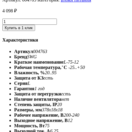
4 098
₽
Купить в 1 клик
Характеристики
Артикул
004763
Бренд
SWG
Краткое наименование
L-75-12
Рабочая температура, ̊ С
-25..+50
Влажность, %
20..95
Защита от КЗ
есть
Серия
L
Гарантия
1 год
Защита от перегрузки
есть
Наличие вентилятора
нет
Степень защиты, IP
20
Размеры, мм
378x18x18
Рабочее напряжение, В
200-240
Выходное напряжение, В
12
Мощность, Вт
75
Выходной ток, А
6.25