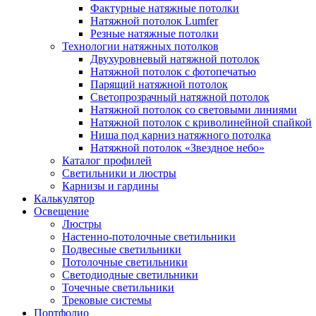
Фактурные натяжные потолки
Натяжной потолок Lumfer
Резные натяжные потолки
Технологии натяжных потолков
Двухуровневый натяжной потолок
Натяжной потолок с фотопечатью
Парящий натяжной потолок
Светопрозрачный натяжной потолок
Натяжной потолок со световыми линиями
Натяжной потолок с криволинейной спайкой
Ниша под карниз натяжного потолка
Натяжной потолок «Звездное небо»
Каталог профилей
Светильники и люстры
Карнизы и гардины
Калькулятор
Освещение
Люстры
Настенно-потолочные светильники
Подвесные светильники
Потолочные светильники
Светодиодные светильники
Точечные светильники
Трековые системы
Портфолио