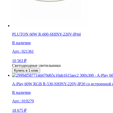
PLUTON 60W R-600-SHINY-220V-IP44
В наличии
Арт.:
021361
10 563
₽
Светодиодные светильники
Купить в 1 клик
A-Play 60W RGB R-530-SHINY-220V-IP20 со встроенной 
В наличии
Арт.:
019279
18 675
₽