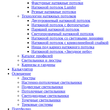
Фактурные натяжные потолки
Натяжной потолок Lumfer
Резные натяжные потолки
Технологии натяжных потолков
Двухуровневый натяжной потолок
Натяжной потолок с фотопечатью
Парящий натяжной потолок
Светопрозрачный натяжной потолок
Натяжной потолок со световыми линиями
Натяжной потолок с криволинейной спайкой
Ниша под карниз натяжного потолка
Натяжной потолок «Звездное небо»
Каталог профилей
Светильники и люстры
Карнизы и гардины
Калькулятор
Освещение
Люстры
Настенно-потолочные светильники
Подвесные светильники
Потолочные светильники
Светодиодные светильники
Точечные светильники
Трековые системы
Портфолио