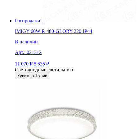
Распродажа!
IMIGY 60W R-480-GLORY-220-IP44
В наличии
Арт.:
021312
11 070
₽
5 535
₽
Светодиодные светильники
Купить в 1 клик