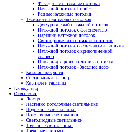
Фактурные натяжные потолки
Натяжной потолок Lumfer
Резные натяжные потолки
Технологии натяжных потолков
Двухуровневый натяжной потолок
Натяжной потолок с фотопечатью
Парящий натяжной потолок
Светопрозрачный натяжной потолок
Натяжной потолок со световыми линиями
Натяжной потолок с криволинейной
спайкой
Ниша под карниз натяжного потолка
Натяжной потолок «Звездное небо»
Каталог профилей
Светильники и люстры
Карнизы и гардины
Калькулятор
Освещение
Люстры
Настенно-потолочные светильники
Подвесные светильники
Потолочные светильники
Светодиодные светильники
Точечные светильники
Трековые системы