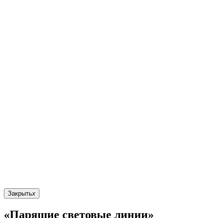
Закрыть
x
«Парящие световые линии»