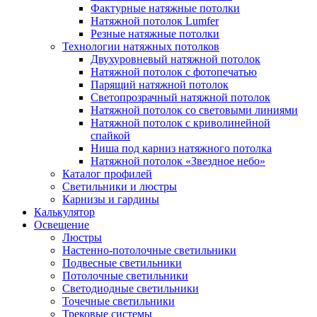
Фактурные натяжные потолки
Натяжной потолок Lumfer
Резные натяжные потолки
Технологии натяжных потолков
Двухуровневый натяжной потолок
Натяжной потолок с фотопечатью
Парящий натяжной потолок
Светопрозрачный натяжной потолок
Натяжной потолок со световыми линиями
Натяжной потолок с криволинейной
спайкой
Ниша под карниз натяжного потолка
Натяжной потолок «Звездное небо»
Каталог профилей
Светильники и люстры
Карнизы и гардины
Калькулятор
Освещение
Люстры
Настенно-потолочные светильники
Подвесные светильники
Потолочные светильники
Светодиодные светильники
Точечные светильники
Трековые системы