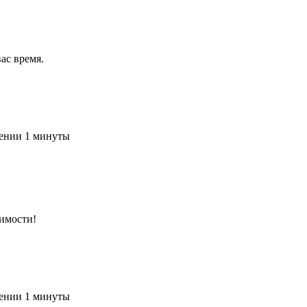
ас время.
чении 1 минуты
имости!
чении 1 минуты