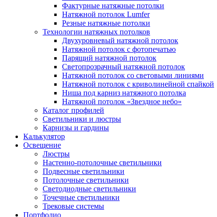
Фактурные натяжные потолки
Натяжной потолок Lumfer
Резные натяжные потолки
Технологии натяжных потолков
Двухуровневый натяжной потолок
Натяжной потолок с фотопечатью
Парящий натяжной потолок
Светопрозрачный натяжной потолок
Натяжной потолок со световыми линиями
Натяжной потолок с криволинейной спайкой
Ниша под карниз натяжного потолка
Натяжной потолок «Звездное небо»
Каталог профилей
Светильники и люстры
Карнизы и гардины
Калькулятор
Освещение
Люстры
Настенно-потолочные светильники
Подвесные светильники
Потолочные светильники
Светодиодные светильники
Точечные светильники
Трековые системы
Портфолио