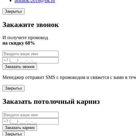
potolok-2016@bk.ru
Закрыть
x
Закажите звонок
И получите промокод
на скидку 68%
Заказать звонок
Менеджер отправит SMS с промокодом и свяжется с вами в те
Закрыть
x
Заказать потолочный карниз
Заказать карниз
Закрыть
x