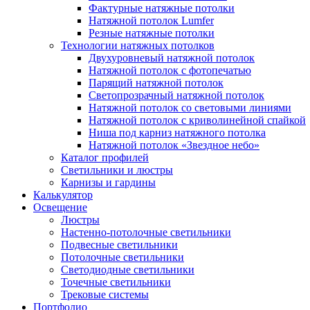
Фактурные натяжные потолки
Натяжной потолок Lumfer
Резные натяжные потолки
Технологии натяжных потолков
Двухуровневый натяжной потолок
Натяжной потолок с фотопечатью
Парящий натяжной потолок
Светопрозрачный натяжной потолок
Натяжной потолок со световыми линиями
Натяжной потолок с криволинейной спайкой
Ниша под карниз натяжного потолка
Натяжной потолок «Звездное небо»
Каталог профилей
Светильники и люстры
Карнизы и гардины
Калькулятор
Освещение
Люстры
Настенно-потолочные светильники
Подвесные светильники
Потолочные светильники
Светодиодные светильники
Точечные светильники
Трековые системы
Портфолио