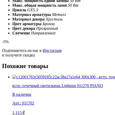
Макс. мощность одной лампы
50 Вт
Макс. общая мощность ламп
50 Вт
Цоколь
GX5.3
Материал арматуры
Металл
Материал декора
Хрусталь
Цвет арматуры
Бронза
Цвет декора
Прозрачный
Свечение
Направленное
-5%
Подпишитесь на нас в
Инстаграм
и получите скидку
Похожие товары
встр. точечный светильник Lightstar 011270 PIANO
В наличии
Арт.:
011702
1 115
₽