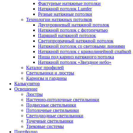
Фактурные натяжные потолки
Натяжной потолок Lumfer
Резные натяжные потолки
Технологии натяжных потолков
Двухуровневый натяжной потолок
Натяжной потолок с фотопечатью
Парящий натяжной потолок
Светопрозрачный натяжной потолок
Натяжной потолок со световыми линиями
Натяжной потолок с криволинейной спайкой
Ниша под карниз натяжного потолка
Натяжной потолок «Звездное небо»
Каталог профилей
Светильники и люстры
Карнизы и гардины
Калькулятор
Освещение
Люстры
Настенно-потолочные светильники
Подвесные светильники
Потолочные светильники
Светодиодные светильники
Точечные светильники
Трековые системы
Портфолио