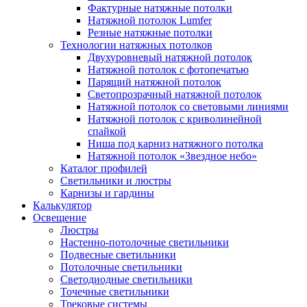
Фактурные натяжные потолки
Натяжной потолок Lumfer
Резные натяжные потолки
Технологии натяжных потолков
Двухуровневый натяжной потолок
Натяжной потолок с фотопечатью
Парящий натяжной потолок
Светопрозрачный натяжной потолок
Натяжной потолок со световыми линиями
Натяжной потолок с криволинейной
спайкой
Ниша под карниз натяжного потолка
Натяжной потолок «Звездное небо»
Каталог профилей
Светильники и люстры
Карнизы и гардины
Калькулятор
Освещение
Люстры
Настенно-потолочные светильники
Подвесные светильники
Потолочные светильники
Светодиодные светильники
Точечные светильники
Трековые системы