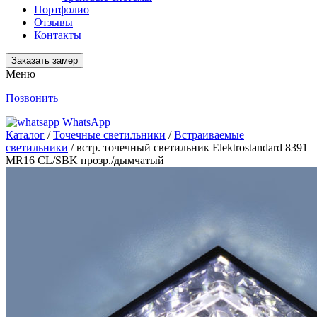
Портфолио
Отзывы
Контакты
Заказать замер
Меню
Позвонить
WhatsApp
Каталог
/
Точечные светильники
/
Встраиваемые
светильники
/ встр. точечный светильник Elektrostandard 8391
MR16 CL/SBK прозр./дымчатый