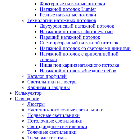
Фактурные натяжные потолки
Натяжной потолок Lumfer
Резные натяжные потолки
Технологии натяжных потолков
Двухуровневый натяжной потолок
Натяжной потолок с фотопечатью
Парящий натяжной потолок
Светопрозрачный натяжной потолок
Натяжной потолок со световыми линиями
Натяжной потолок с криволинейной
спайкой
Ниша под карниз натяжного потолка
Натяжной потолок «Звездное небо»
Каталог профилей
Светильники и люстры
Карнизы и гардины
Калькулятор
Освещение
Люстры
Настенно-потолочные светильники
Подвесные светильники
Потолочные светильники
Светодиодные светильники
Точечные светильники
Трековые системы