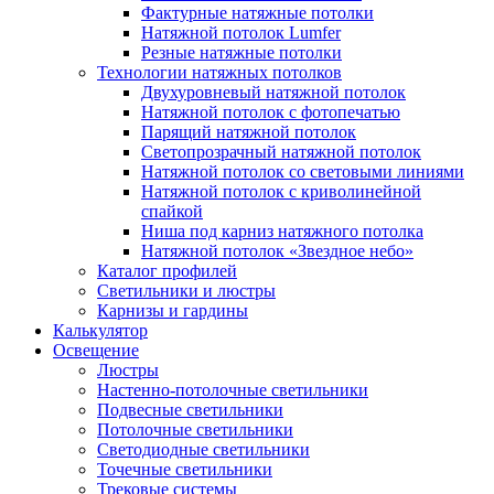
Фактурные натяжные потолки
Натяжной потолок Lumfer
Резные натяжные потолки
Технологии натяжных потолков
Двухуровневый натяжной потолок
Натяжной потолок с фотопечатью
Парящий натяжной потолок
Светопрозрачный натяжной потолок
Натяжной потолок со световыми линиями
Натяжной потолок с криволинейной
спайкой
Ниша под карниз натяжного потолка
Натяжной потолок «Звездное небо»
Каталог профилей
Светильники и люстры
Карнизы и гардины
Калькулятор
Освещение
Люстры
Настенно-потолочные светильники
Подвесные светильники
Потолочные светильники
Светодиодные светильники
Точечные светильники
Трековые системы