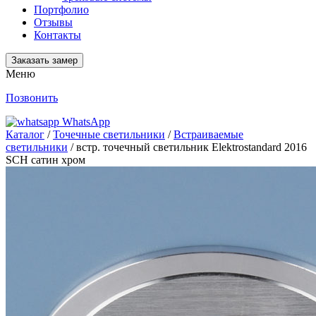
Портфолио
Отзывы
Контакты
Заказать замер
Меню
Позвонить
WhatsApp
Каталог
/
Точечные светильники
/
Встраиваемые
светильники
/ встр. точечный светильник Elektrostandard 2016
SCH сатин хром