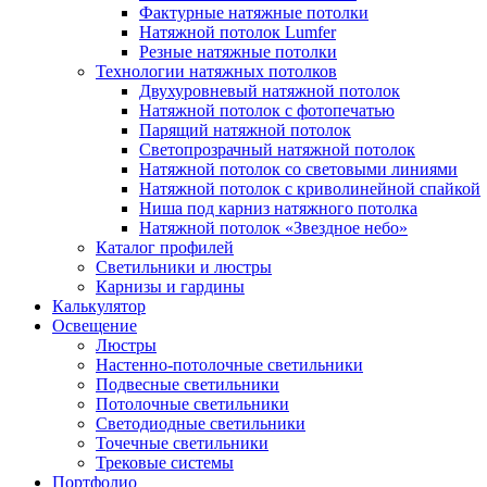
Фактурные натяжные потолки
Натяжной потолок Lumfer
Резные натяжные потолки
Технологии натяжных потолков
Двухуровневый натяжной потолок
Натяжной потолок с фотопечатью
Парящий натяжной потолок
Светопрозрачный натяжной потолок
Натяжной потолок со световыми линиями
Натяжной потолок с криволинейной спайкой
Ниша под карниз натяжного потолка
Натяжной потолок «Звездное небо»
Каталог профилей
Светильники и люстры
Карнизы и гардины
Калькулятор
Освещение
Люстры
Настенно-потолочные светильники
Подвесные светильники
Потолочные светильники
Светодиодные светильники
Точечные светильники
Трековые системы
Портфолио