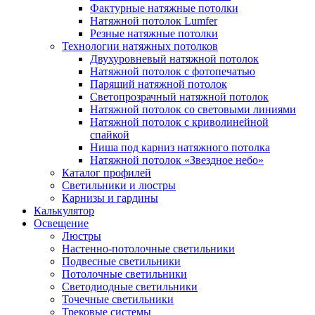
Фактурные натяжные потолки
Натяжной потолок Lumfer
Резные натяжные потолки
Технологии натяжных потолков
Двухуровневый натяжной потолок
Натяжной потолок с фотопечатью
Парящий натяжной потолок
Светопрозрачный натяжной потолок
Натяжной потолок со световыми линиями
Натяжной потолок с криволинейной
спайкой
Ниша под карниз натяжного потолка
Натяжной потолок «Звездное небо»
Каталог профилей
Светильники и люстры
Карнизы и гардины
Калькулятор
Освещение
Люстры
Настенно-потолочные светильники
Подвесные светильники
Потолочные светильники
Светодиодные светильники
Точечные светильники
Трековые системы