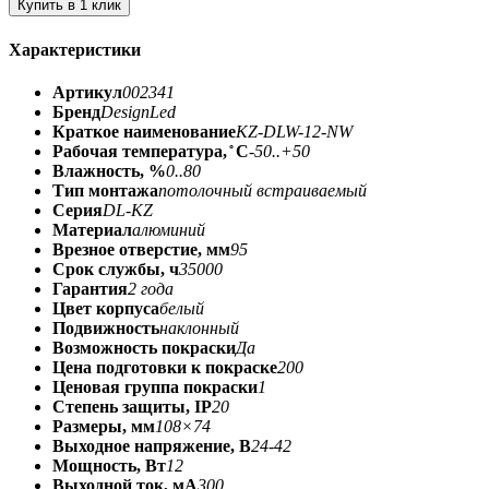
Купить в 1 клик
Характеристики
Артикул
002341
Бренд
DesignLed
Краткое наименование
KZ-DLW-12-NW
Рабочая температура, ̊ С
-50..+50
Влажность, %
0..80
Тип монтажа
потолочный встраиваемый
Серия
DL-KZ
Материал
алюминий
Врезное отверстие, мм
95
Срок службы, ч
35000
Гарантия
2 года
Цвет корпуса
белый
Подвижность
наклонный
Возможность покраски
Да
Цена подготовки к покраске
200
Ценовая группа покраски
1
Степень защиты, IP
20
Размеры, мм
108×74
Выходное напряжение, В
24-42
Мощность, Вт
12
Выходной ток, мА
300