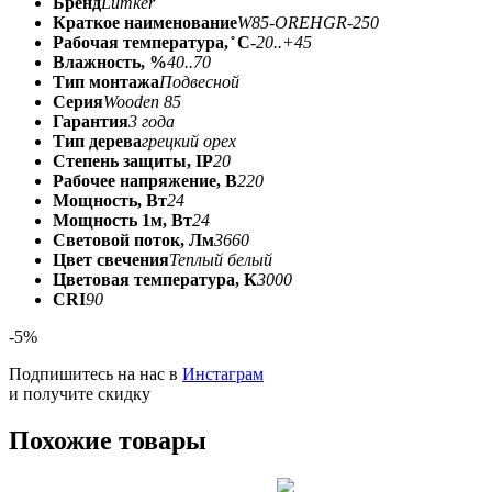
Бренд
Lumker
Краткое наименование
W85-OREHGR-250
Рабочая температура, ̊ С
-20..+45
Влажность, %
40..70
Тип монтажа
Подвесной
Серия
Wooden 85
Гарантия
3 года
Тип дерева
грецкий орех
Степень защиты, IP
20
Рабочее напряжение, В
220
Мощность, Вт
24
Мощность 1м, Вт
24
Световой поток, Лм
3660
Цвет свечения
Теплый белый
Цветовая температура, К
3000
CRI
90
-5%
Подпишитесь на нас в
Инстаграм
и получите скидку
Похожие товары