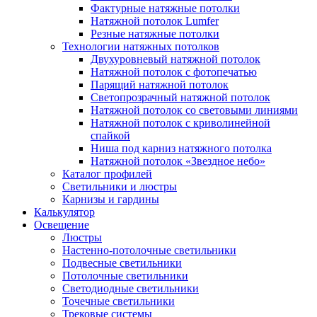
Фактурные натяжные потолки
Натяжной потолок Lumfer
Резные натяжные потолки
Технологии натяжных потолков
Двухуровневый натяжной потолок
Натяжной потолок с фотопечатью
Парящий натяжной потолок
Светопрозрачный натяжной потолок
Натяжной потолок со световыми линиями
Натяжной потолок с криволинейной
спайкой
Ниша под карниз натяжного потолка
Натяжной потолок «Звездное небо»
Каталог профилей
Светильники и люстры
Карнизы и гардины
Калькулятор
Освещение
Люстры
Настенно-потолочные светильники
Подвесные светильники
Потолочные светильники
Светодиодные светильники
Точечные светильники
Трековые системы