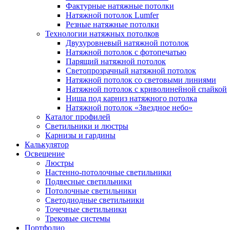
Фактурные натяжные потолки
Натяжной потолок Lumfer
Резные натяжные потолки
Технологии натяжных потолков
Двухуровневый натяжной потолок
Натяжной потолок с фотопечатью
Парящий натяжной потолок
Светопрозрачный натяжной потолок
Натяжной потолок со световыми линиями
Натяжной потолок с криволинейной спайкой
Ниша под карниз натяжного потолка
Натяжной потолок «Звездное небо»
Каталог профилей
Светильники и люстры
Карнизы и гардины
Калькулятор
Освещение
Люстры
Настенно-потолочные светильники
Подвесные светильники
Потолочные светильники
Светодиодные светильники
Точечные светильники
Трековые системы
Портфолио