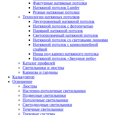
Фактурные натяжные потолки
Натяжной потолок Lumfer
Резные натяжные потолки
Технологии натяжных потолков
Двухуровневый натяжной потолок
Натяжной потолок с фотопечатью
Парящий натяжной потолок
Светопрозрачный натяжной потолок
Натяжной потолок со световыми линиями
Натяжной потолок с криволинейной
спайкой
Ниша под карниз натяжного потолка
Натяжной потолок «Звездное небо»
Каталог профилей
Светильники и люстры
Карнизы и гардины
Калькулятор
Освещение
Люстры
Настенно-потолочные светильники
Подвесные светильники
Потолочные светильники
Светодиодные светильники
Точечные светильники
Трековые системы