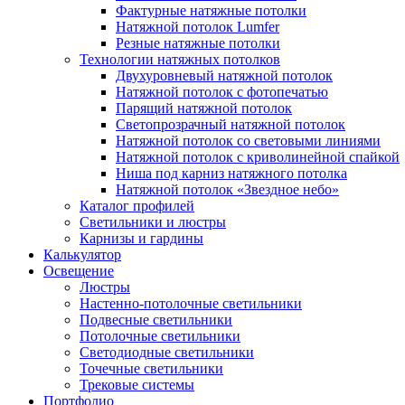
Фактурные натяжные потолки
Натяжной потолок Lumfer
Резные натяжные потолки
Технологии натяжных потолков
Двухуровневый натяжной потолок
Натяжной потолок с фотопечатью
Парящий натяжной потолок
Светопрозрачный натяжной потолок
Натяжной потолок со световыми линиями
Натяжной потолок с криволинейной спайкой
Ниша под карниз натяжного потолка
Натяжной потолок «Звездное небо»
Каталог профилей
Светильники и люстры
Карнизы и гардины
Калькулятор
Освещение
Люстры
Настенно-потолочные светильники
Подвесные светильники
Потолочные светильники
Светодиодные светильники
Точечные светильники
Трековые системы
Портфолио