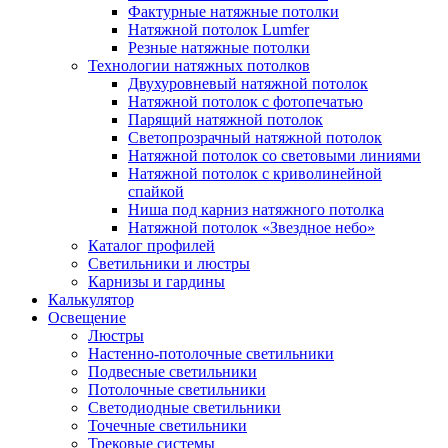
Фактурные натяжные потолки
Натяжной потолок Lumfer
Резные натяжные потолки
Технологии натяжных потолков
Двухуровневый натяжной потолок
Натяжной потолок с фотопечатью
Парящий натяжной потолок
Светопрозрачный натяжной потолок
Натяжной потолок со световыми линиями
Натяжной потолок с криволинейной
спайкой
Ниша под карниз натяжного потолка
Натяжной потолок «Звездное небо»
Каталог профилей
Светильники и люстры
Карнизы и гардины
Калькулятор
Освещение
Люстры
Настенно-потолочные светильники
Подвесные светильники
Потолочные светильники
Светодиодные светильники
Точечные светильники
Трековые системы