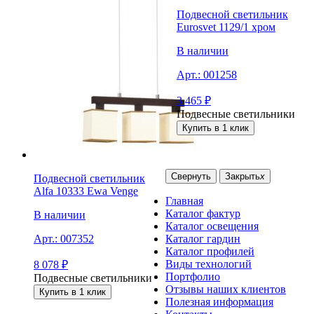
Подвесной светильник
Eurosvet 1129/1 хром
В наличии
Арт.:
001258
3 465
₽
Подвесные светильники
Купить в 1 клик
Свернуть
Закрыть
x
Подвесной светильник
Alfa 10333 Ewa Venge
Главная
Каталог фактур
В наличии
Каталог освещения
Каталог гардин
Арт.:
007352
Каталог профилей
Виды технологий
8 078
₽
Портфолио
Подвесные светильники
Отзывы наших клиентов
Купить в 1 клик
Полезная информация