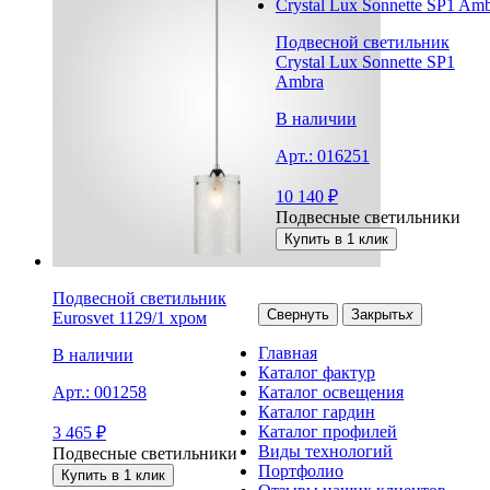
Подвесной светильник
Crystal Lux Sonnette SP1
Ambra
В наличии
Арт.:
016251
10 140
₽
Подвесные светильники
Купить в 1 клик
Подвесной светильник
Свернуть
Закрыть
x
Eurosvet 1129/1 хром
Главная
В наличии
Каталог фактур
Каталог освещения
Арт.:
001258
Каталог гардин
Каталог профилей
3 465
₽
Виды технологий
Подвесные светильники
Портфолио
Купить в 1 клик