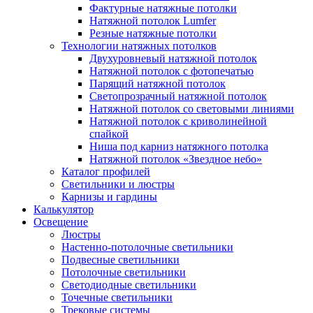
Фактурные натяжные потолки
Натяжной потолок Lumfer
Резные натяжные потолки
Технологии натяжных потолков
Двухуровневый натяжной потолок
Натяжной потолок с фотопечатью
Парящий натяжной потолок
Светопрозрачный натяжной потолок
Натяжной потолок со световыми линиями
Натяжной потолок с криволинейной
спайкой
Ниша под карниз натяжного потолка
Натяжной потолок «Звездное небо»
Каталог профилей
Светильники и люстры
Карнизы и гардины
Калькулятор
Освещение
Люстры
Настенно-потолочные светильники
Подвесные светильники
Потолочные светильники
Светодиодные светильники
Точечные светильники
Трековые системы