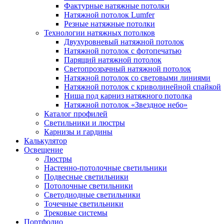
Фактурные натяжные потолки
Натяжной потолок Lumfer
Резные натяжные потолки
Технологии натяжных потолков
Двухуровневый натяжной потолок
Натяжной потолок с фотопечатью
Парящий натяжной потолок
Светопрозрачный натяжной потолок
Натяжной потолок со световыми линиями
Натяжной потолок с криволинейной спайкой
Ниша под карниз натяжного потолка
Натяжной потолок «Звездное небо»
Каталог профилей
Светильники и люстры
Карнизы и гардины
Калькулятор
Освещение
Люстры
Настенно-потолочные светильники
Подвесные светильники
Потолочные светильники
Светодиодные светильники
Точечные светильники
Трековые системы
Портфолио