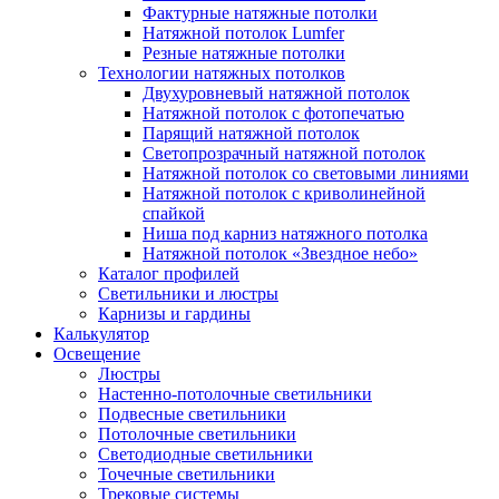
Фактурные натяжные потолки
Натяжной потолок Lumfer
Резные натяжные потолки
Технологии натяжных потолков
Двухуровневый натяжной потолок
Натяжной потолок с фотопечатью
Парящий натяжной потолок
Светопрозрачный натяжной потолок
Натяжной потолок со световыми линиями
Натяжной потолок с криволинейной
спайкой
Ниша под карниз натяжного потолка
Натяжной потолок «Звездное небо»
Каталог профилей
Светильники и люстры
Карнизы и гардины
Калькулятор
Освещение
Люстры
Настенно-потолочные светильники
Подвесные светильники
Потолочные светильники
Светодиодные светильники
Точечные светильники
Трековые системы