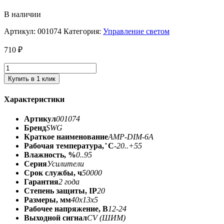
В наличии
Артикул:
001074
Категория:
Управление светом
710
₽
Купить в 1 клик
Характеристики
Артикул
001074
Бренд
SWG
Краткое наименование
AMP-DIM-6A
Рабочая температура, ̊ С
-20..+55
Влажность, %
0..95
Серия
Усилители
Срок службы, ч
50000
Гарантия
2 года
Степень защиты, IP
20
Размеры, мм
40x13x5
Рабочее напряжение, В
12-24
Выходной сигнал
CV (ШИМ)