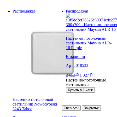
Распродажа!
Распродажа!
Настенно-потолочный
светильник Maysun ALR-
16 Purple
В наличии
Арт.:
018533
2 653
₽
1 327
₽
Настенно-потолочные
светильники
Купить в 1 клик
Настенно-потолочный
светильник Nowodvorski
Свернуть
Закрыть
x
3243 Tahoe