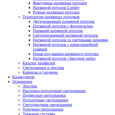
Фактурные натяжные потолки
Натяжной потолок Lumfer
Резные натяжные потолки
Технологии натяжных потолков
Двухуровневый натяжной потолок
Натяжной потолок с фотопечатью
Парящий натяжной потолок
Светопрозрачный натяжной потолок
Натяжной потолок со световыми линиями
Натяжной потолок с криволинейной
спайкой
Ниша под карниз натяжного потолка
Натяжной потолок «Звездное небо»
Каталог профилей
Светильники и люстры
Карнизы и гардины
Калькулятор
Освещение
Люстры
Настенно-потолочные светильники
Подвесные светильники
Потолочные светильники
Светодиодные светильники
Точечные светильники
Трековые системы