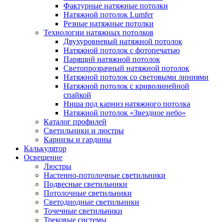
Фактурные натяжные потолки
Натяжной потолок Lumfer
Резные натяжные потолки
Технологии натяжных потолков
Двухуровневый натяжной потолок
Натяжной потолок с фотопечатью
Парящий натяжной потолок
Светопрозрачный натяжной потолок
Натяжной потолок со световыми линиями
Натяжной потолок с криволинейной
спайкой
Ниша под карниз натяжного потолка
Натяжной потолок «Звездное небо»
Каталог профилей
Светильники и люстры
Карнизы и гардины
Калькулятор
Освещение
Люстры
Настенно-потолочные светильники
Подвесные светильники
Потолочные светильники
Светодиодные светильники
Точечные светильники
Трековые системы