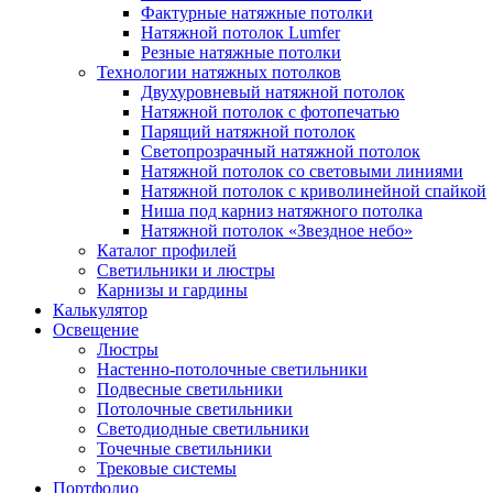
Фактурные натяжные потолки
Натяжной потолок Lumfer
Резные натяжные потолки
Технологии натяжных потолков
Двухуровневый натяжной потолок
Натяжной потолок с фотопечатью
Парящий натяжной потолок
Светопрозрачный натяжной потолок
Натяжной потолок со световыми линиями
Натяжной потолок с криволинейной спайкой
Ниша под карниз натяжного потолка
Натяжной потолок «Звездное небо»
Каталог профилей
Светильники и люстры
Карнизы и гардины
Калькулятор
Освещение
Люстры
Настенно-потолочные светильники
Подвесные светильники
Потолочные светильники
Светодиодные светильники
Точечные светильники
Трековые системы
Портфолио