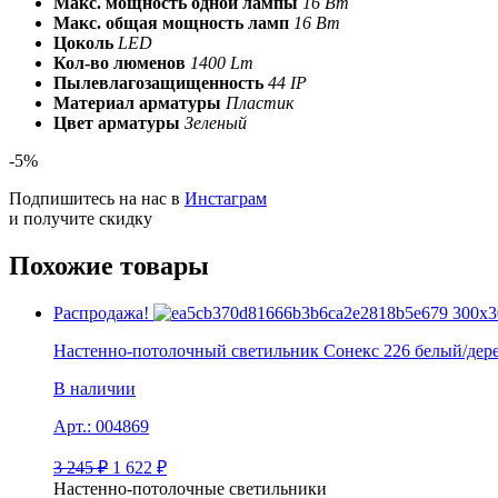
Макс. мощность одной лампы
16 Вт
Макс. общая мощность ламп
16 Вт
Цоколь
LED
Кол-во люменов
1400 Lm
Пылевлагозащищенность
44 IP
Материал арматуры
Пластик
Цвет арматуры
Зеленый
-5%
Подпишитесь на нас в
Инстаграм
и получите скидку
Похожие товары
Распродажа!
Настенно-потолочный светильник Сонекс 226 белый/дер
В наличии
Арт.:
004869
3 245
₽
1 622
₽
Настенно-потолочные светильники