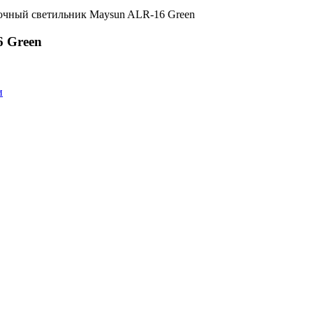
 Green
и