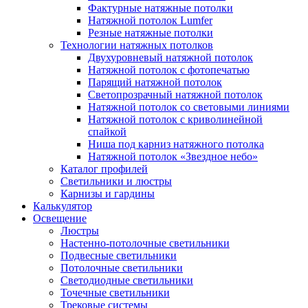
Фактурные натяжные потолки
Натяжной потолок Lumfer
Резные натяжные потолки
Технологии натяжных потолков
Двухуровневый натяжной потолок
Натяжной потолок с фотопечатью
Парящий натяжной потолок
Светопрозрачный натяжной потолок
Натяжной потолок со световыми линиями
Натяжной потолок с криволинейной
спайкой
Ниша под карниз натяжного потолка
Натяжной потолок «Звездное небо»
Каталог профилей
Светильники и люстры
Карнизы и гардины
Калькулятор
Освещение
Люстры
Настенно-потолочные светильники
Подвесные светильники
Потолочные светильники
Светодиодные светильники
Точечные светильники
Трековые системы