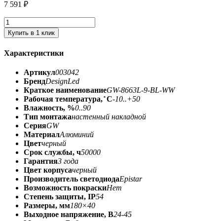
7 591
₽
Купить в 1 клик
Характеристики
Артикул
003042
Бренд
DesignLed
Краткое наименование
GW-8663L-9-BL-WW
Рабочая температура, ̊ С
-10..+50
Влажность, %
0..90
Тип монтажа
настенный накладной
Серия
GW
Материал
Алюминий
Цвет
черный
Срок службы, ч
50000
Гарантия
3 года
Цвет корпуса
черный
Производитель светодиода
Epistar
Возможность покраски
Нет
Степень защиты, IP
54
Размеры, мм
180×40
Выходное напряжение, В
24-45