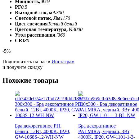
Мощность, Вт
9
PF
0.5
Выходной ток, мА
300
Световой поток, Лм
1170
Цвет свечения
Теплый белый
Цветовая температура, К
3000
Угол рассеивания, ̊
360
CRI
80
-5%
Подпишитесь на нас в
Инстаграм
и получите скидку
Похожие товары
Бра декоративное PH,
Бра декоративное
белый, 12Вт, 4000K, IP20,
PALMIRA, черный, 3Вт,
GW-1068S-12-WH-NW
4000K, IP20, GW-1101-1-3-