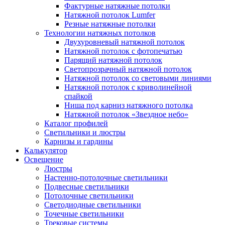
Фактурные натяжные потолки
Натяжной потолок Lumfer
Резные натяжные потолки
Технологии натяжных потолков
Двухуровневый натяжной потолок
Натяжной потолок с фотопечатью
Парящий натяжной потолок
Светопрозрачный натяжной потолок
Натяжной потолок со световыми линиями
Натяжной потолок с криволинейной
спайкой
Ниша под карниз натяжного потолка
Натяжной потолок «Звездное небо»
Каталог профилей
Светильники и люстры
Карнизы и гардины
Калькулятор
Освещение
Люстры
Настенно-потолочные светильники
Подвесные светильники
Потолочные светильники
Светодиодные светильники
Точечные светильники
Трековые системы