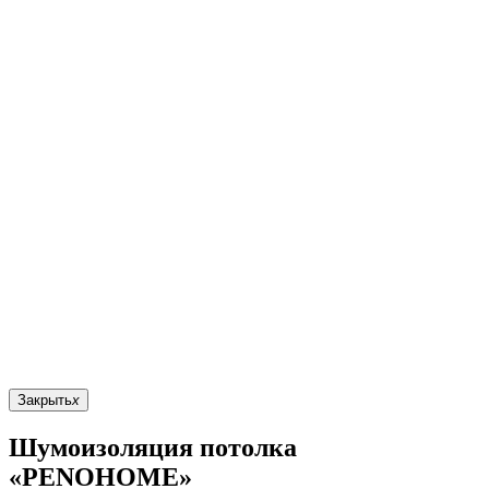
Закрыть
x
Шумоизоляция потолка
«PENOHOME»