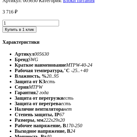
Артикул:
005630
Категория:
Блоки питания
3 716
₽
Купить в 1 клик
Характеристики
Артикул
005630
Бренд
SWG
Краткое наименование
MTPW-40-24
Рабочая температура, ̊ С
-25..+40
Влажность, %
20..95
Защита от КЗ
есть
Серия
MTPW
Гарантия
2 года
Защита от перегрузки
есть
Защита от перегрева
есть
Наличие вентилятора
нет
Степень защиты, IP
67
Размеры, мм
222x29x20
Рабочее напряжение, В
170-250
Выходное напряжение, В
24
Мощность, Вт
40