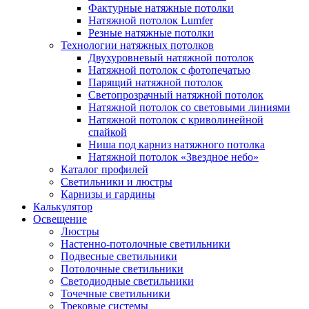
Фактурные натяжные потолки
Натяжной потолок Lumfer
Резные натяжные потолки
Технологии натяжных потолков
Двухуровневый натяжной потолок
Натяжной потолок с фотопечатью
Парящий натяжной потолок
Светопрозрачный натяжной потолок
Натяжной потолок со световыми линиями
Натяжной потолок с криволинейной
спайкой
Ниша под карниз натяжного потолка
Натяжной потолок «Звездное небо»
Каталог профилей
Светильники и люстры
Карнизы и гардины
Калькулятор
Освещение
Люстры
Настенно-потолочные светильники
Подвесные светильники
Потолочные светильники
Светодиодные светильники
Точечные светильники
Трековые системы