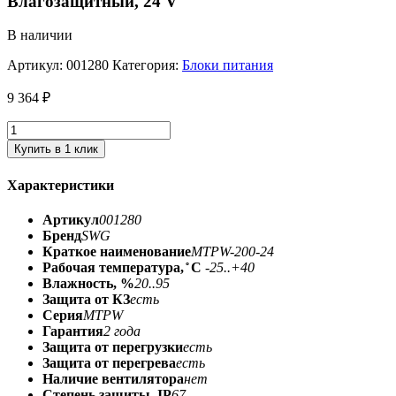
Влагозащитный, 24 V
В наличии
Артикул:
001280
Категория:
Блоки питания
9 364
₽
Купить в 1 клик
Характеристики
Артикул
001280
Бренд
SWG
Краткое наименование
MTPW-200-24
Рабочая температура, ̊ С
-25..+40
Влажность, %
20..95
Защита от КЗ
есть
Серия
MTPW
Гарантия
2 года
Защита от перегрузки
есть
Защита от перегрева
есть
Наличие вентилятора
нет
Степень защиты, IP
67