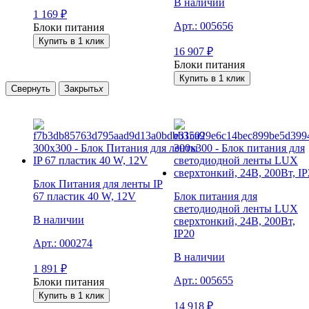
В наличии
1 169
₽
Арт.:
005656
Блоки питания
Купить в 1 клик
16 907
₽
Блоки питания
Купить в 1 клик
Свернуть
Закрыть
x
Блок Питания для ленты IP
67 пластик 40 W, 12V
Блок питания для
светодиодной ленты LUX
В наличии
сверхтонкий, 24В, 200Вт,
IP20
Арт.:
000274
В наличии
1 891
₽
Арт.:
005655
Блоки питания
Купить в 1 клик
14 918
₽