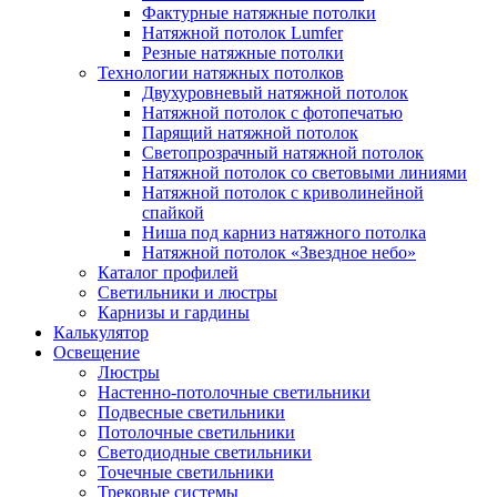
Фактурные натяжные потолки
Натяжной потолок Lumfer
Резные натяжные потолки
Технологии натяжных потолков
Двухуровневый натяжной потолок
Натяжной потолок с фотопечатью
Парящий натяжной потолок
Светопрозрачный натяжной потолок
Натяжной потолок со световыми линиями
Натяжной потолок с криволинейной
спайкой
Ниша под карниз натяжного потолка
Натяжной потолок «Звездное небо»
Каталог профилей
Светильники и люстры
Карнизы и гардины
Калькулятор
Освещение
Люстры
Настенно-потолочные светильники
Подвесные светильники
Потолочные светильники
Светодиодные светильники
Точечные светильники
Трековые системы