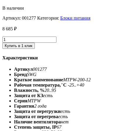
В наличии
Артикул:
001277
Категория:
Блоки питания
8 685
₽
Купить в 1 клик
Характеристики
Артикул
001277
Бренд
SWG
Краткое наименование
MTPW-200-12
Рабочая температура, ̊ С
-25..+40
Влажность, %
20..95
Защита от КЗ
есть
Серия
MTPW
Гарантия
2 года
Защита от перегрузки
есть
Защита от перегрева
есть
Наличие вентилятора
нет
Степень защиты, IP
67