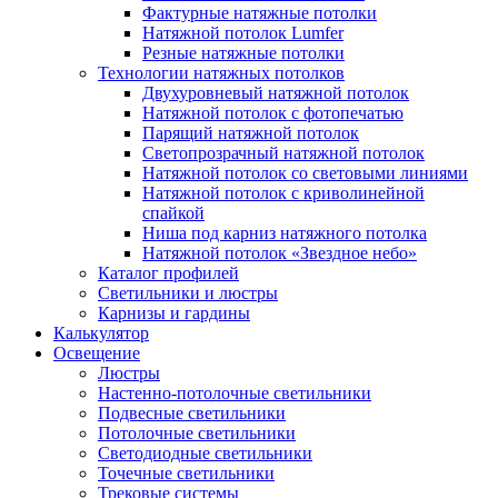
Фактурные натяжные потолки
Натяжной потолок Lumfer
Резные натяжные потолки
Технологии натяжных потолков
Двухуровневый натяжной потолок
Натяжной потолок с фотопечатью
Парящий натяжной потолок
Светопрозрачный натяжной потолок
Натяжной потолок со световыми линиями
Натяжной потолок с криволинейной
спайкой
Ниша под карниз натяжного потолка
Натяжной потолок «Звездное небо»
Каталог профилей
Светильники и люстры
Карнизы и гардины
Калькулятор
Освещение
Люстры
Настенно-потолочные светильники
Подвесные светильники
Потолочные светильники
Светодиодные светильники
Точечные светильники
Трековые системы