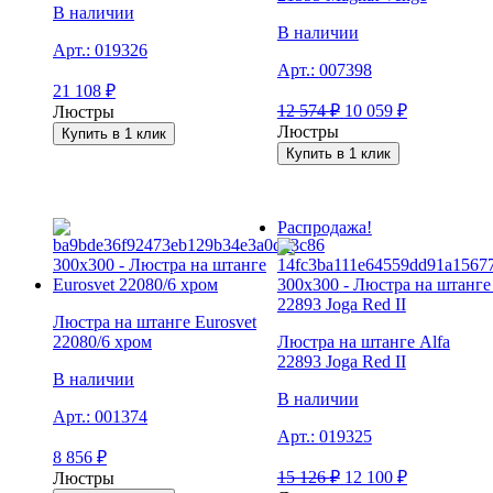
В наличии
В наличии
Арт.:
019326
Арт.:
007398
21 108
₽
12 574
₽
10 059
₽
Люстры
Люстры
Купить в 1 клик
Купить в 1 клик
Распродажа!
Люстра на штанге Eurosvet
22080/6 хром
Люстра на штанге Alfa
22893 Joga Red II
В наличии
В наличии
Арт.:
001374
Арт.:
019325
8 856
₽
15 126
₽
12 100
₽
Люстры