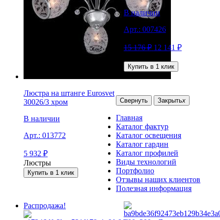
В наличии
Арт.:
007426
15 176
₽
12 141
₽
Люстры
Купить в 1 клик
Люстра на штанге Eurosvet
Свернуть
Закрыть
x
30026/3 хром
Главная
В наличии
Каталог фактур
Каталог освещения
Арт.:
013772
Каталог гардин
Каталог профилей
5 932
₽
Виды технологий
Люстры
Портфолио
Купить в 1 клик
Отзывы наших клиентов
Полезная информация
Распродажа!