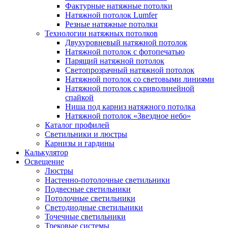
Фактурные натяжные потолки
Натяжной потолок Lumfer
Резные натяжные потолки
Технологии натяжных потолков
Двухуровневый натяжной потолок
Натяжной потолок с фотопечатью
Парящий натяжной потолок
Светопрозрачный натяжной потолок
Натяжной потолок со световыми линиями
Натяжной потолок с криволинейной
спайкой
Ниша под карниз натяжного потолка
Натяжной потолок «Звездное небо»
Каталог профилей
Светильники и люстры
Карнизы и гардины
Калькулятор
Освещение
Люстры
Настенно-потолочные светильники
Подвесные светильники
Потолочные светильники
Светодиодные светильники
Точечные светильники
Трековые системы