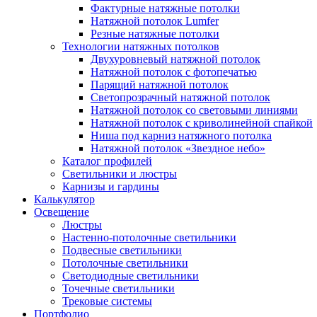
Фактурные натяжные потолки
Натяжной потолок Lumfer
Резные натяжные потолки
Технологии натяжных потолков
Двухуровневый натяжной потолок
Натяжной потолок с фотопечатью
Парящий натяжной потолок
Светопрозрачный натяжной потолок
Натяжной потолок со световыми линиями
Натяжной потолок с криволинейной спайкой
Ниша под карниз натяжного потолка
Натяжной потолок «Звездное небо»
Каталог профилей
Светильники и люстры
Карнизы и гардины
Калькулятор
Освещение
Люстры
Настенно-потолочные светильники
Подвесные светильники
Потолочные светильники
Светодиодные светильники
Точечные светильники
Трековые системы
Портфолио