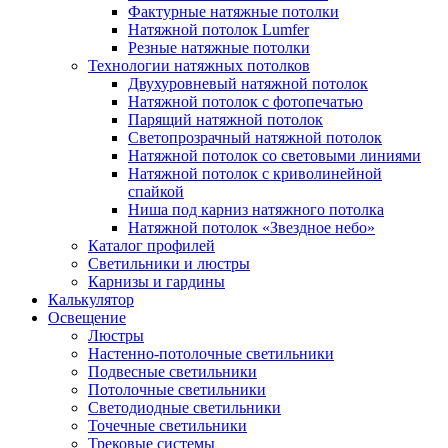
Фактурные натяжные потолки
Натяжной потолок Lumfer
Резные натяжные потолки
Технологии натяжных потолков
Двухуровневый натяжной потолок
Натяжной потолок с фотопечатью
Парящий натяжной потолок
Светопрозрачный натяжной потолок
Натяжной потолок со световыми линиями
Натяжной потолок с криволинейной
спайкой
Ниша под карниз натяжного потолка
Натяжной потолок «Звездное небо»
Каталог профилей
Светильники и люстры
Карнизы и гардины
Калькулятор
Освещение
Люстры
Настенно-потолочные светильники
Подвесные светильники
Потолочные светильники
Светодиодные светильники
Точечные светильники
Трековые системы